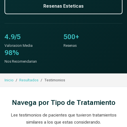
Resenas Esteticas
4.9/5
500+
Valoracion Media
Resenas
98%
Nos Recomendarian
Inicio
Resultados
Testimonios
Navega por Tipo de Tratamiento
Lee testimonios de pacientes que tuvieron tratamientos
similares a los que estas considerando.