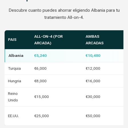
Descubre cuanto puedes ahorrar eligiendo Albania para tu
tratamiento All-on-4.
ALL-ON-4 (POR
AMBAS
PAIS
T
ARCADA)
ARCADAS
Albania
€5,240
€10,480
Turquia
€6,000
€12,000
€7
Hungria
€8,000
€16,000
€2
Reino
€15,000
€30,000
€9
Unido
€1
EE.UU.
€25,000
€50,000
€