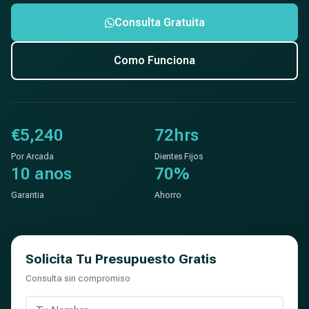
Consulta Gratuita
Como Funciona
€5,240
72hrs
Por Arcada
Dientes Fijos
10 anos
70%
Garantia
Ahorro
Solicita Tu Presupuesto Gratis
Consulta sin compromiso