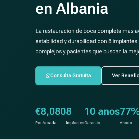
en Albania
La restauracion de boca completa mas a
estabilidad y durabilidad con 8 implantes
complejos y pacientes que buscan la mejo
Consulta Gratuita
Ver Benefi
€8,080
8
10 anos
77
Por Arcada
Implantes
Garantia
Ahorro