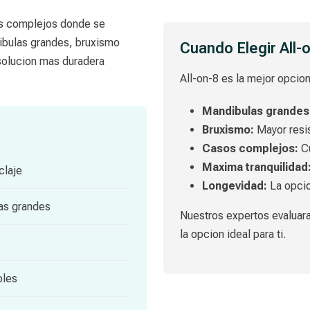
os complejos donde se
ibulas grandes, bruxismo
Cuando Elegir All-
solucion mas duradera
All-on-8 es la mejor opcion
Mandibulas grandes
Bruxismo:
Mayor resis
Casos complejos:
Cu
Maxima tranquilidad
claje
Longevidad:
La opcio
as grandes
Nuestros expertos evaluara
la opcion ideal para ti.
bles