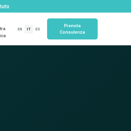
tuito
Prenota
tra
EN
IT
ES
Consulenza
nica