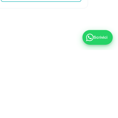
Scrivici
ntro 24 ore.