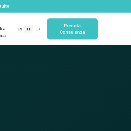
tuito
Prenota
tra
EN
IT
ES
Consulenza
nica