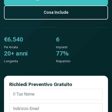
Cosa Include
€6.540
6
Per Arcata
Impianti
20+ anni
77%
Longevita
Risparmio
Richiedi Preventivo Gratuito