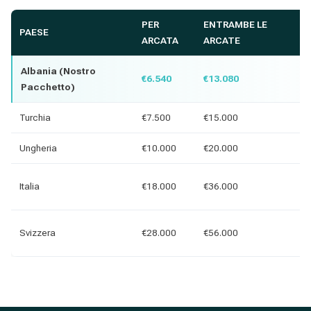
PER
ENTRAMBE LE
I
PAESE
ARCATA
ARCATE
R
Albania (Nostro
€6.540
€13.080
Pacchetto)
Turchia
€7.500
€15.000
€
Ungheria
€10.000
€20.000
€
€
Italia
€18.000
€36.000
€
€
Svizzera
€28.000
€56.000
€