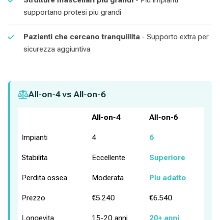
Strutture mascellari piu grandi
- Piu impianti
supportano protesi piu grandi
Pazienti che cercano tranquillita
- Supporto extra per
sicurezza aggiuntiva
All-on-4 vs All-on-6
All-on-4
All-on-6
Impianti
4
6
Stabilita
Eccellente
Superiore
Perdita ossea
Moderata
Piu adatto
Prezzo
€5.240
€6.540
Longevita
15-20 anni
20+ anni