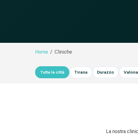
Home
Cliniche
Tutte le città
Tirana
Durazzo
Valon
La nostra clini