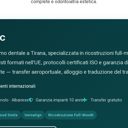
complete e odontoiatria estetica.
ic
smo dentale a Tirana, specializzata in ricostruzioni full
i formati nell'UE, protocolli certificati ISO e garanzia d
 — transfer aeroportuale, alloggio e traduzione del tra
enti internazionali
gnolo · Albanese
Garanzia impianti 10 anni
Transfer gratuito
ood Smile
Invisalign
Ricostruzione Full-Mouth