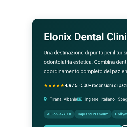
Elonix Dental Clin
Una destinazione di punta per il turi
odontoiatria estetica. Combina dentist
coordinamento completo del paziente
★★★★★
4.9 / 5
· 500+ recensioni di pazi
Tirana, Albania
Inglese · Italiano · Spa
All-on-4 / 6 / 8
Impianti Premium
Hollyw