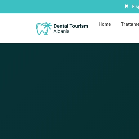
Risp
Home
Trattame