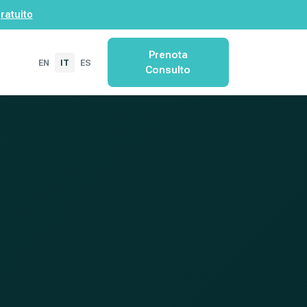
ratuito
Prenota
EN
IT
ES
Consulto